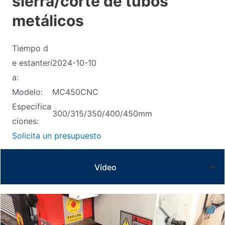
sierra/corte de tubos
metálicos
Tiempo d
e estanterí
2024-10-10
a:
Modelo:
MC450CNC
Especifica
300/315/350/400/450mm
ciones:
Solicita un presupuesto
Vídeo
Video
Player