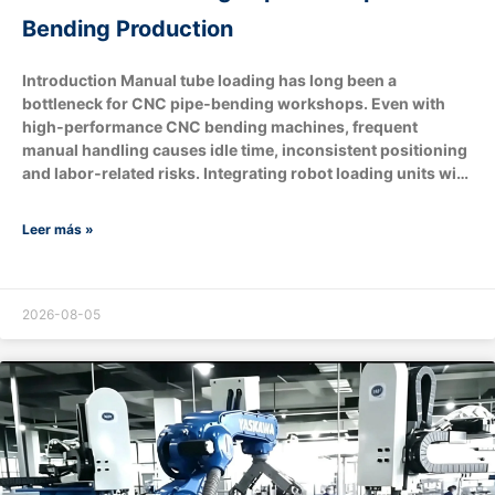
Bending Production
Introduction Manual tube loading has long been a
bottleneck for CNC pipe‑bending workshops. Even with
high‑performance CNC bending machines, frequent
manual handling causes idle time, inconsistent positioning
and labor‑related risks. Integrating robot loading units with
pipe benders brings tangible upgrades to throughput, part
quality, workplace safety and overall operational cost.
Leer más »
What are the core components of robot‑loading
pipe‑bending Production ? Optional extended
modules:Machine vision recognition system, conveyor
belts, downstream end‑processing stations for flaring,
2026-08-05
chamfering and boring. How does robot loading boost
production throughput? A: Does robotic loading improve
bending quality & consistency? A: Yes.Human‑operated
loading introduces variable positioning offsets, scratches,
…