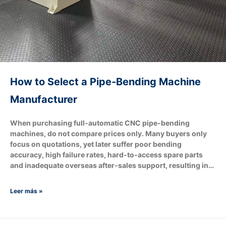
How to Select a Pipe‑Bending Machine
Manufacturer
When purchasing full‑automatic CNC pipe‑bending
machines, do not compare prices only. Many buyers only
focus on quotations, yet later suffer poor bending
accuracy, high failure rates, hard‑to‑access spare parts
and inadequate overseas after‑sales support, resulting in
production‑line shutdown losses. A qualified pipe‑bending
machine manufacturer shall match your tube‑processing
Leer más »
requirements and production targets. It can also adjust
configurations based on your budget, for example
removing robotic automatic loading & unloading and