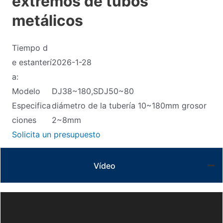
extremos de tubos
metálicos
Tiempo d
e estanterí
2026-1-28
a:
Modelo
DJ38~180,SDJ50~80
Especifica
diámetro de la tubería 10~180mm grosor
ciones
2~8mm
Solicita un presupuesto
Vídeo
Video
Player