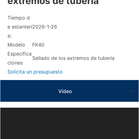
extremos de tubería
Tiempo d
e estanterí
2026-1-26
a:
Modelo
FK40
Especifica
Sellado de los extremos de tubería
ciones
Solicita un presupuesto
Vídeo
Video
Player