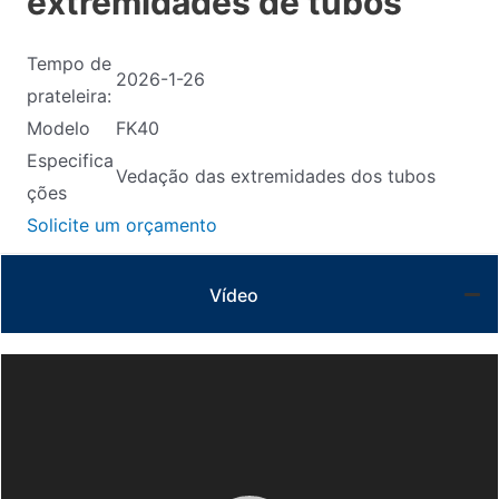
extremidades de tubos
Tempo de
2026-1-26
prateleira:
Modelo
FK40
Especifica
Vedação das extremidades dos tubos
ções
Solicite um orçamento
Vídeo
Video
Player