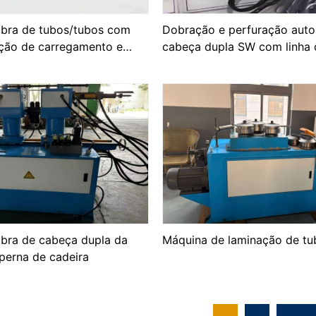
bra de tubos/tubos com
Dobração e perfuração auto
ução de carregamento e
cabeça dupla SW com linha
raço robótico
CNC de carregamento e des
bra de cabeça dupla da
Máquina de laminação de tu
perna de cadeira