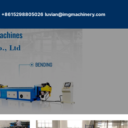
+8615298805026
luvian@imgmachinery.com