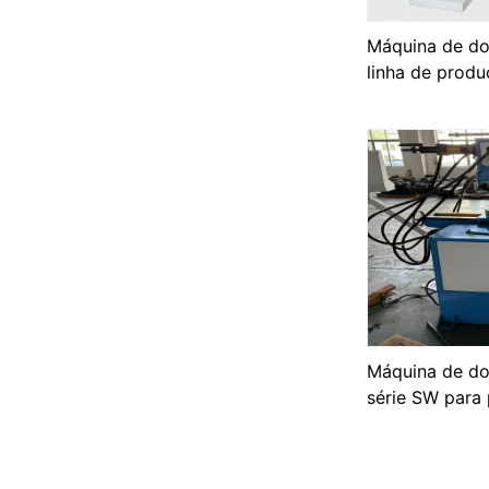
Máquina de do
linha de prod
descarga de b
Máquina de do
série SW para 