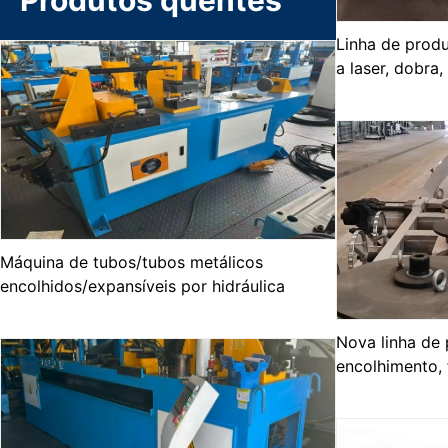
Produtos quentes
Linha de prod
a laser, dobra
automática
Máquina de tubos/tubos metálicos
encolhidos/expansíveis por hidráulica
Nova linha de 
encolhimento,
automático de