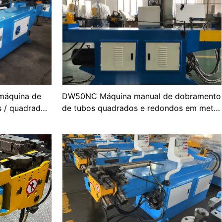
máquina de
DW50NC Máquina manual de dobramento
s / quadrados
de tubos quadrados e redondos em metal
OEM