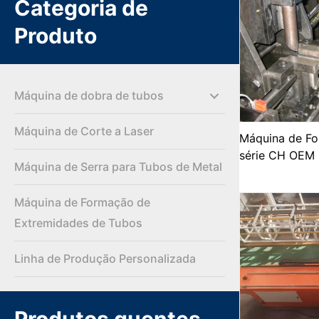
Categoria de
Produto
Máquina de dobra de tubos
Máquina de Corte a Laser
Máquina de Fo
série CH OEM
Máquina de Serra para Tubos de Metal
Máquina de Formação de
Extremidades de Tubos
Linha de Produção Personalizada