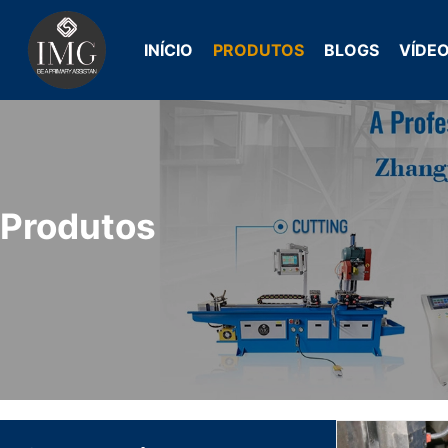
Pular
para
INÍCIO
PRODUTOS
BLOGS
VÍDE
o
conteúdo
Produtos