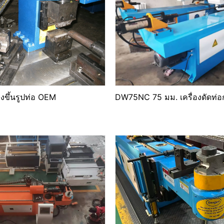
องขึ้นรูปท่อ OEM
DW75NC 75 มม. เครื่องดัดท่อกล