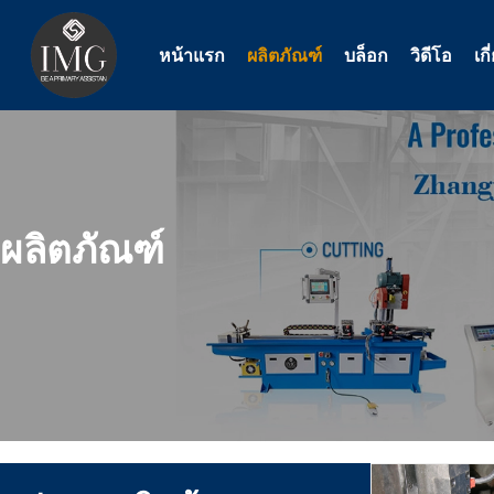
ข้าม
ไป
หน้าแรก
ผลิตภัณฑ์
บล็อก
วิดีโอ
เก
ที่
เนื้อหา
ผลิตภัณฑ์