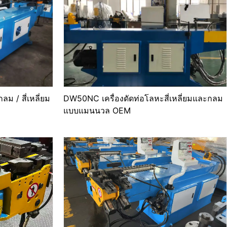
ม / สี่เหลี่ยม
DW50NC เครื่องดัดท่อโลหะสี่เหลี่ยมและกลม
แบบแมนนวล OEM