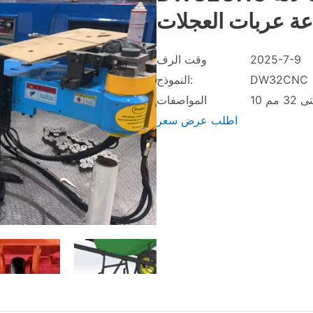
ة عربات العجلات
2025-7-9
وقت الرف
DW32CNC
النموذج:
32 مم
المواصفات
اطلب عرض سعر