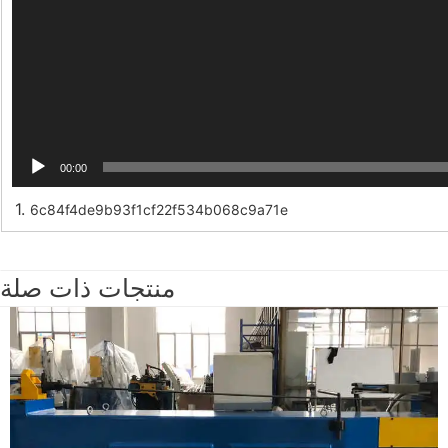
00:00
1.
6c84f4de9b93f1cf22f534b068c9a71e
منتجات ذات صلة