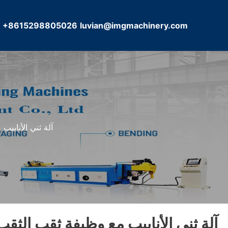
+8615298805026
luvian@imgmachinery.com
DW32CNC آلة ثني ا