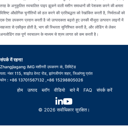
तरह के अनुकूलित स्वचालित पाइप झुकने वाली मशीन समाधानों की पेशकश करने की क्षमता
विशिष्ट औद्योगिक चुनौतियों को हल करने की प्रतिबद्धता को रेखांकित करती है, निर्माताओं को
एक ऐसा उपकरण प्रदान करती है जो उत्पादकता बढ़ाते हुए उनकी मौजूदा उत्पादन लाइनों में
सहजता से एकीकृत होती है, भाग की स्थिरता सुनिश्चित करती है, और लोडिंग से लेकर
अनलोडिंग तक पूर्ण स्वचालन के माध्यम से श्रम लागत को कम करती है।
संपर्क में रहना!
Zhangjiagang IMG मशीनरी उपकरण कं, लिमिटेड
पता: नंबर 115, शाझोउ वेस्ट रोड, झांगजीगांग शहर, जिआंगसु प्रांत
फोन : +86 13701567132 ,+86 15298805026
होम
उत्पाद
ब्लॉग
वीडियो
बारे में
FAQ
संपर्क करें
© 2026 सर्वाधिकार सुरक्षित।