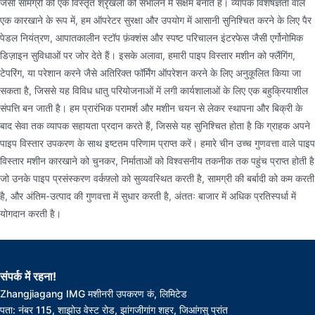
जैसी सामग्री की एक विस्तृत श्रृंखला को संभालने में सक्षम बनाते हैं। व्यापक विशेषज्ञता वाले
एक कारखाने के रूप में, हम ऑपरेटर सुरक्षा और उपयोग में आसानी सुनिश्चित करने के लिए पैर
पेडल नियंत्रण, आपातकालीन स्टॉप फ़ंक्शंस और स्पष्ट परिचालन इंटरफेस जैसी एर्गोनोमिक
डिज़ाइन सुविधाओं पर जोर देते हैं। इसके अलावा, हमारी पाइप विस्तार मशीन को फ्लैंगिंग,
टेपरिंग, या परेशान करने जैसे अतिरिक्त फॉर्मिंग ऑपरेशन करने के लिए अनुकूलित किया जा
सकता है, जिससे यह विविध धातु परियोजनाओं में लगी कार्यशालाओं के लिए एक बहुक्रियाशील
संपत्ति बन जाती है। हम प्रारंभिक परामर्श और मशीन चयन से लेकर स्थापना और बिक्री के
बाद सेवा तक व्यापक सहायता प्रदान करते हैं, जिससे यह सुनिश्चित होता है कि ग्राहक अपने
पाइप विस्तार उपकरण के साथ इष्टतम परिणाम प्राप्त करें। हमारे चीन उच्च गुणवत्ता वाले पाइप
विस्तार मशीन कारखाने को चुनकर, निर्माताओं को विश्वसनीय तकनीक तक पहुंच प्राप्त होती है
जो उनके पाइप प्रसंस्करण वर्कफ़्लो को सुव्यवस्थित करती है, सामग्री की बर्बादी को कम करती
है, और अंतिम-उत्पाद की गुणवत्ता में सुधार करती है, अंततः बाजार में अधिक प्रतिस्पर्धा में
योगदान करती है।
संपर्क में रहना!
Zhangjiagang IMG मशीनरी उपकरण कं, लिमिटेड
पता: नंबर 115, शाझोउ वेस्ट रोड, झांगजीगांग शहर, जिआंगसु प्रांत