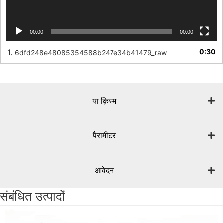
00:00
00:00
1.
0:30
6dfd248e48085354588b247e34b41479_raw
या क़िस्‍म
पैरामीटर
आवेदन
संबंधित उत्पादों