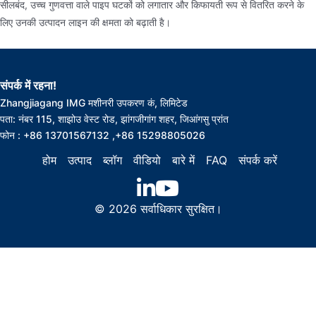
सीलबंद, उच्च गुणवत्ता वाले पाइप घटकों को लगातार और किफायती रूप से वितरित करने के
लिए उनकी उत्पादन लाइन की क्षमता को बढ़ाती है।
संपर्क में रहना!
Zhangjiagang IMG मशीनरी उपकरण कं, लिमिटेड
पता: नंबर 115, शाझोउ वेस्ट रोड, झांगजीगांग शहर, जिआंगसु प्रांत
फोन : +86 13701567132 ,+86 15298805026
होम
उत्पाद
ब्लॉग
वीडियो
बारे में
FAQ
संपर्क करें
© 2026 सर्वाधिकार सुरक्षित।