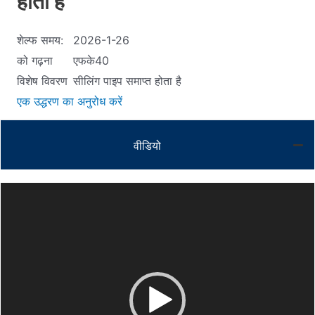
होती है
शेल्फ समय:
2026-1-26
को गढ़ना
एफके40
विशेष विवरण
सीलिंग पाइप समाप्त होता है
एक उद्धरण का अनुरोध करें
वीडियो
Video
Player