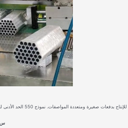
س5: هل هناك تكوينات مختلفة للألمنيوم النقي وسبائك الألمنيوم 