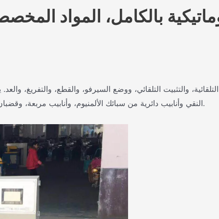
توماتيكية بالكامل، المواد المخ
النقي وأنابيب دائرية من سبائك الألمنيوم، وأنابيب مربعة، وقضبان الألمنيوم. سطح القطع خال من الشفرات دون أي تشوه في الأنابيب.