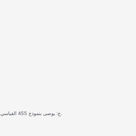
ج: يوصى بنموذج 455 القياسي للإنتاج بدفعات صغيرة ومتعددة المواصفات. نموذج 550 الحد الأدنى للبقايا مثالي للإنتاج الضخم على نطاق متوسط وكبير لتقليل هدر المواد.