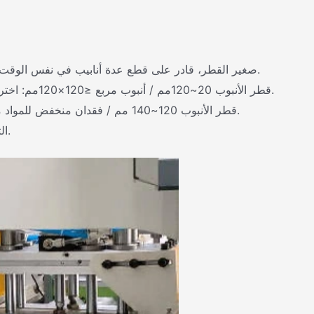
قطر الأنابيب φ2~20مم: اختر نموذج SDY-Q180/455CNC صغير القطر، قادر على قطع عدة أنابيب في نفس الوقت.
قطر الأنبوب 20~120مم / أنبوب مربع ≤120×120مم: اختر نموذج 455 القياسي، فعال من حيث التكلفة للاستخدام العام.
قطر الأنبوب 120~140 مم / فقدان منخفض للمواد مطلوب: اختر نموذج بقايا 550 الحد الأدنى، طول البقايا ≤1 مم.
قطر كبير φ120~340مم: اختر موديل SDY-QF1000-Z الثقيل.