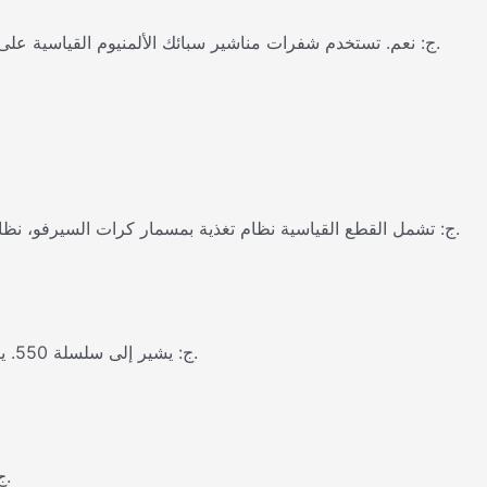
ج: نعم. تستخدم شفرات مناشير سبائك الألمنيوم القياسية على الألمنيوم النقي / الألمنيوم الناعم. بالنسبة لسبائك الألمنيوم الصلبة، هناك حاجة إلى شفرات منشار كربيد أسمنتية خاصة ونظام تبريد معزز.
ج: تشمل القطع القياسية نظام تغذية بمسمار كرات السيرفو، نظام تبريد أوتوماتيكي بالرش، ستارة ضوء أمان وطاولة عداد. تعتمد النماذج الثقيلة سرير آلة سميك، وهيكل تثبيت معزز، ومغزل عالي الطاقة.
ج: يشير إلى سلسلة 550. يتحكم الهيكل المحسن في طول البقايا ضمن 1 ملم، مما يحسن بشكل كبير استخدام المواد. مثالي للإنتاج الضخم الحساس من حيث التكلفة.
ج: مادة الألمنيوم تميل إلى الالتصاق بشفرات المنشار. القطع الجاف ممنوع تماما. حافظ على تشغيل نظام التبريد الأوتوماتيكي أثناء التشغيل.