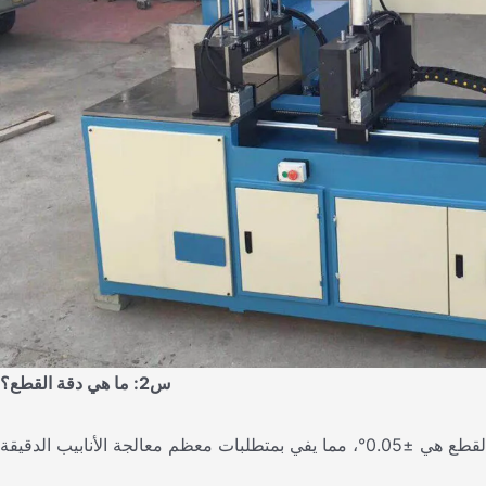
س2: ما هي دقة القطع؟