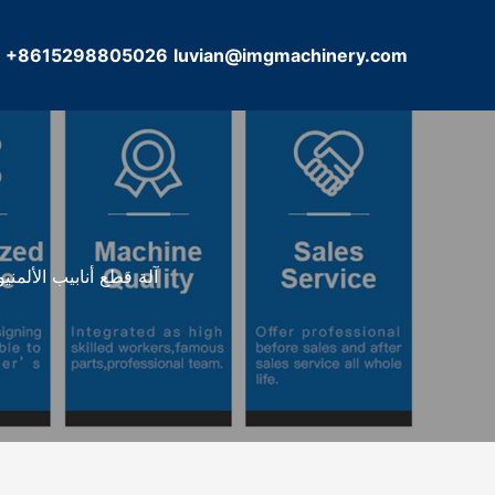
+8615298805026
luvian@imgmachinery.com
آلة قطع أنابيب الألمن