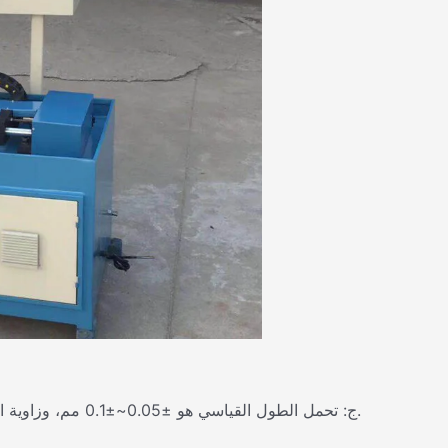
ج: تحمل الطول القياسي هو ±0.05~±0.1 مم، وزاوية القطع هي ±0.05°، مما يفي بمتطلبات معظم معالجة الأنابيب الدقيقة.