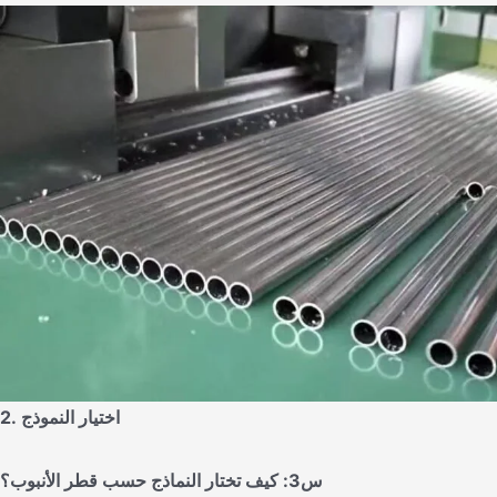
2. اختيار النموذج
س3: كيف تختار النماذج حسب قطر الأنبوب؟