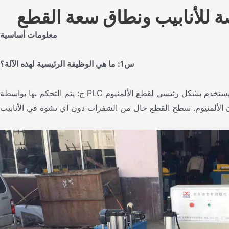
صصة للأنابيب ونطاق سعة القطع
معلومات أساسية
س1: ما هي الوظيفة الرئيسية لهذه الآلة؟
ج: يتم التحكم بها بواسطة PLC وشاشة اللمس، وتقوم بعمليات أوتوماتيكية كاملة تشمل التغذية التلقائية، والتثبيت التلقائي، ووضع السيرفو، والقطع، والتفريغ، والعد. يستخدم بشكل رئيسي لقطع الألمنيوم