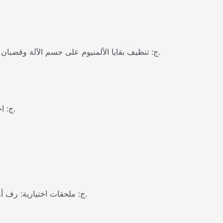
ج: تنظيف بقايا الألمنيوم على جسم الآلة وقضبان التوجيه وحول شفرات المنشار يوميا. تحقق بانتظام من تآكل شفرة المنشار وضغط التثبيت، واستبدل الشفرات البالية في الوقت المناسب.
ج: احتفظ دائما بأجهزة الحماية الأمنية مثل الستائر الضوئية في الخدمة. احتفظ بمساحة صيانة حول الجهاز. لا تلمس منطقة القطع أثناء التشغيل.
ج: ملحقات اختيارية: رف أوتوماتيكي لتغذية الأنابيب الطويلة، وطاولة الفرز والاستقبال، وجهاز إزالة غبار الخردة من الألمنيوم، وآلية تغذية موسعة للأنابيب الطويلة جدا.