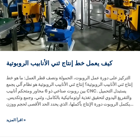
كيف يعمل خط إنتاج ثني الأنابيب الروبوتية
التركيز على دورة عمل الروبوت، الحمولة ونصف قطر العمل: ما هو خط
إنتاج ثني الأنابيب الروبوتية؟ إنتاج ثني الأنابيب الروبوتية هو نظام آلي يجمع
بين روبوت صناعي ذو 6 محاور ومتحكم أنابيب CNC. يستبدل التحميل
والتفريغ اليدوي لتحقيق تغذية أوتوماتيكية بالكامل، وثني، وجمع وتكديس.
يكتمل الروبوت دورة الإنتاج بأكملها، الذي يحدد الحد الأقصى لحجم ووزن
المعالجة للآلة من خلال الحمولة ونصف قطر العمل (الوصول). ما هو
تدفق عمل الروبوت الكامل في خط إنتاج ثني الأنابيب؟ يعمل الروبوت في
اقرأ المزيد »
دورة مغلقة آلية بدون...