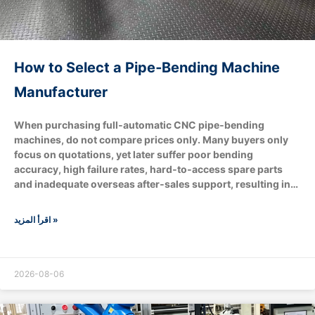
How to Select a Pipe‑Bending Machine
Manufacturer
When purchasing full‑automatic CNC pipe‑bending
machines, do not compare prices only. Many buyers only
focus on quotations, yet later suffer poor bending
accuracy, high failure rates, hard‑to‑access spare parts
and inadequate overseas after‑sales support, resulting in
production‑line shutdown losses. A qualified pipe‑bending
machine manufacturer shall match your tube‑processing
اقرأ المزيد »
requirements and production targets. It can also adjust
configurations based on your budget, for example
removing robotic automatic loading & unloading and
supplying standard regular‑version machines. Verify real
2026-08-06
manufacturing capacity and avoid trading middlemen
Evaluate technical matching capability Send complete tube