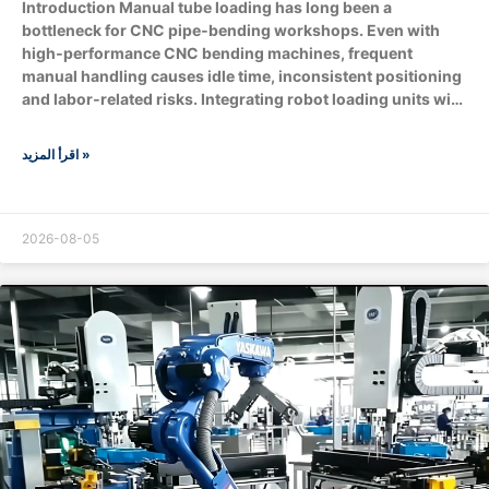
Introduction Manual tube loading has long been a
bottleneck for CNC pipe‑bending workshops. Even with
high‑performance CNC bending machines, frequent
manual handling causes idle time, inconsistent positioning
and labor‑related risks. Integrating robot loading units with
pipe benders brings tangible upgrades to throughput, part
quality, workplace safety and overall operational cost.
اقرأ المزيد »
What are the core components of robot‑loading
pipe‑bending Production ? Optional extended
modules:Machine vision recognition system, conveyor
belts, downstream end‑processing stations for flaring,
2026-08-05
chamfering and boring. How does robot loading boost
production throughput? A: Does robotic loading improve
bending quality & consistency? A: Yes.Human‑operated
loading introduces variable positioning offsets, scratches,
…