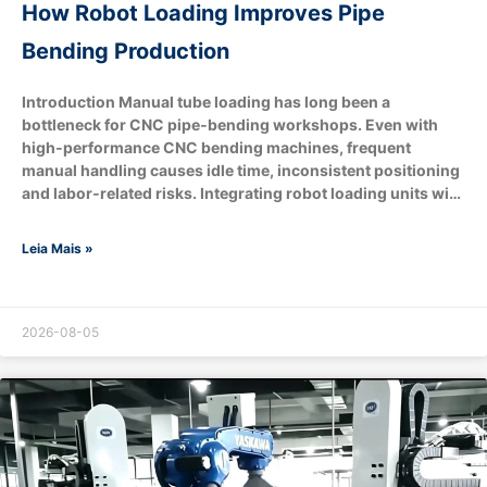
How Robot Loading Improves Pipe
Bending Production
Introduction Manual tube loading has long been a
bottleneck for CNC pipe‑bending workshops. Even with
high‑performance CNC bending machines, frequent
manual handling causes idle time, inconsistent positioning
and labor‑related risks. Integrating robot loading units with
pipe benders brings tangible upgrades to throughput, part
quality, workplace safety and overall operational cost.
Leia Mais »
What are the core components of robot‑loading
pipe‑bending Production ? Optional extended
modules:Machine vision recognition system, conveyor
belts, downstream end‑processing stations for flaring,
2026-08-05
chamfering and boring. How does robot loading boost
production throughput? A: Does robotic loading improve
bending quality & consistency? A: Yes.Human‑operated
loading introduces variable positioning offsets, scratches,
…