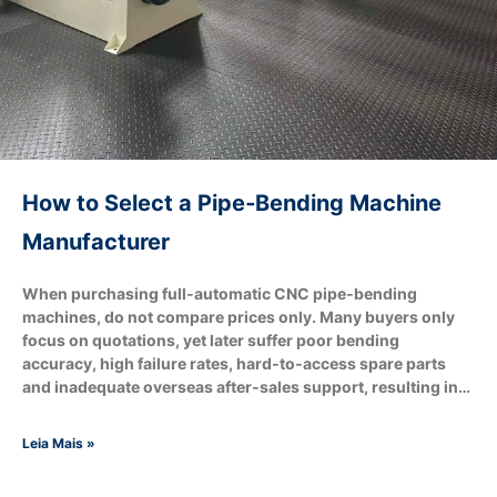
How to Select a Pipe‑Bending Machine
Manufacturer
When purchasing full‑automatic CNC pipe‑bending
machines, do not compare prices only. Many buyers only
focus on quotations, yet later suffer poor bending
accuracy, high failure rates, hard‑to‑access spare parts
and inadequate overseas after‑sales support, resulting in
production‑line shutdown losses. A qualified pipe‑bending
machine manufacturer shall match your tube‑processing
Leia Mais »
requirements and production targets. It can also adjust
configurations based on your budget, for example