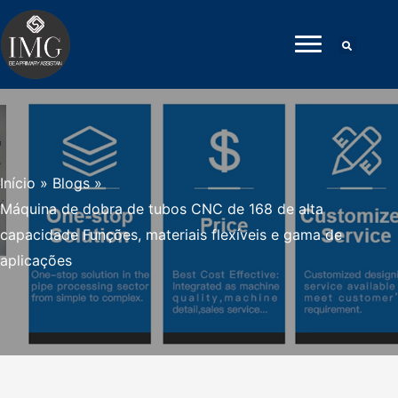
Pular
para
o
conteúdo
Início
»
Blogs
»
Máquina de dobra de tubos CNC de 168 de alta
capacidade Funções, materiais flexíveis e gama de
aplicações