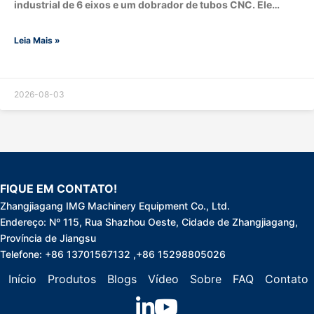
industrial de 6 eixos e um dobrador de tubos CNC. Ele
substitui o carregamento e descarga manuais para
alcançar alimentação totalmente automática por tubo,
Leia Mais »
curvação, pick-and-place e empilhamento. Todo o ciclo de
produção é completado pelo robô, que define o tamanho e
peso máximos de processamento da máquina por meio de
sua carga útil e raio de trabalho (alcance). Qual é o fluxo
2026-08-03
completo de trabalho robótico em uma linha de produção
de curvatura de tubos? O robô funciona em um ciclo
automático de circuito fechado sem...
FIQUE EM CONTATO!
Zhangjiagang IMG Machinery Equipment Co., Ltd.
Endereço: Nº 115, Rua Shazhou Oeste, Cidade de Zhangjiagang,
Província de Jiangsu
Telefone: +86 13701567132 ,+86 15298805026
Início
Produtos
Blogs
Vídeo
Sobre
FAQ
Contato