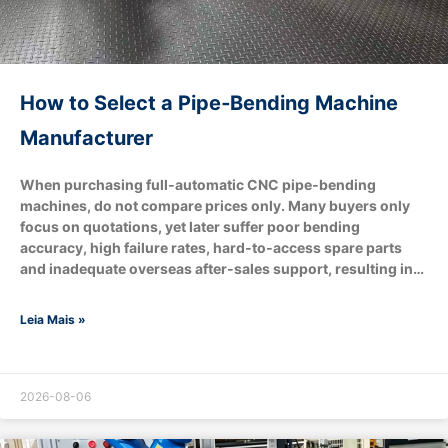
How to Select a Pipe‑Bending Machine
Manufacturer
When purchasing full‑automatic CNC pipe‑bending
machines, do not compare prices only. Many buyers only
focus on quotations, yet later suffer poor bending
accuracy, high failure rates, hard‑to‑access spare parts
and inadequate overseas after‑sales support, resulting in
production‑line shutdown losses. A qualified pipe‑bending
machine manufacturer shall match your tube‑processing
Leia Mais »
requirements and production targets. It can also adjust
configurations based on your budget, for example
removing robotic automatic loading & unloading and
supplying standard regular‑version machines. Verify real
2026-08-06
manufacturing capacity and avoid trading middlemen
Evaluate technical matching capability Send complete tube