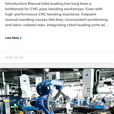
Introduction Manual tube loading has long been a
bottleneck for CNC pipe‑bending workshops. Even with
high‑performance CNC bending machines, frequent
manual handling causes idle time, inconsistent positioning
and labor‑related risks. Integrating robot loading units with
pipe benders brings tangible upgrades to throughput, part
quality, workplace safety and overall operational cost.
Leia Mais »
What are the core components of robot‑loading
pipe‑bending Production ? Optional extended
modules:Machine vision recognition system, conveyor
belts, downstream end‑processing stations for flaring,
2026-08-05
chamfering and boring. How does robot loading boost
production throughput? A: Does robotic loading improve
bending quality & consistency? A: Yes.Human‑operated
loading introduces variable positioning offsets, scratches,
…