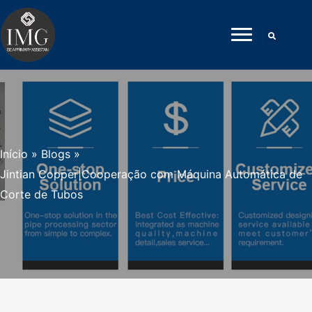
Pular
para
o
conteúdo
Início
»
Blogs
»
Jintian Copper|Cooperação com Máquina Automática de
Corte de Tubos