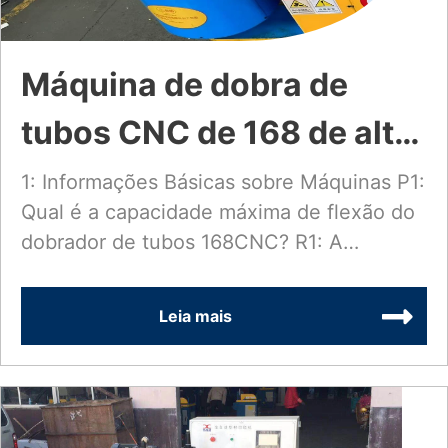
Máquina de dobra de
tubos CNC de 168 de alta
capacidade Funções,
1: Informações Básicas sobre Máquinas P1:
Qual é a capacidade máxima de flexão do
materiais flexíveis e gama
dobrador de tubos 168CNC? R1: A
de aplicações
máquina...
Leia mais