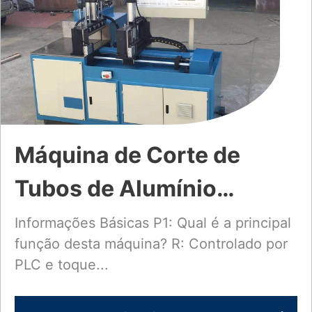
Máquina de Corte de
Tubos de Alumínio
Totalmente Automática,
Informações Básicas P1: Qual é a principal
função desta máquina? R: Controlado por
Materiais Aplicáveis para
PLC e toque...
Tubos e Faixa de