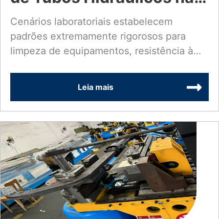
Indústria de
Cenários laboratoriais estabelecem
padrões extremamente rigorosos para
Equipamentos de
limpeza de equipamentos, resistência à
Laboratório
corrosão, estabilidade estrutural e
utilização do espaço. Por...
Leia mais