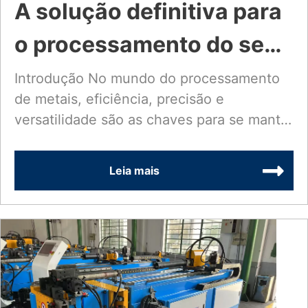
A solução definitiva para
o processamento do seu
tubo: linha de produção
Introdução No mundo do processamento
de metais, eficiência, precisão e
automática
versatilidade são as chaves para se manter
personalizada de
à frente...
rolamento, encolhimento
Leia mais
e perfuração tudo-em-
um