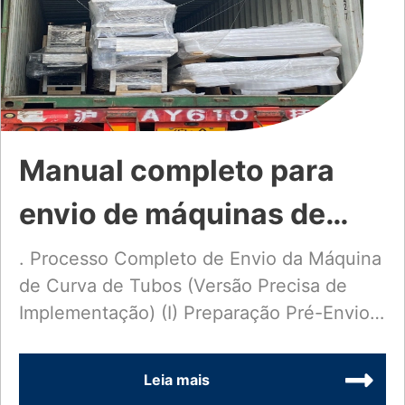
Manual completo para
envio de máquinas de
dobra de tubos e serviço
. Processo Completo de Envio da Máquina
de Curva de Tubos (Versão Precisa de
pós-venda no exterior
Implementação) (I) Preparação Pré-Envio
(Objetivos Centrais: Conformidade,
Integridade,...
Leia mais