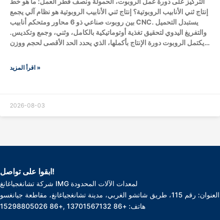
التركيز على دورة عمل الروبوت، الحمولة ونصف قطر العمل: ما هو خط
إنتاج ثني الأنابيب الروبوتية؟ إنتاج ثني الأنابيب الروبوتية هو نظام آلي يجمع
بين روبوت صناعي ذو 6 محاور ومتحكم أنابيب CNC. يستبدل التحميل
والتفريغ اليدوي لتحقيق تغذية أوتوماتيكية بالكامل، وثني، وجمع وتكديس.
يكتمل الروبوت دورة الإنتاج بأكملها، الذي يحدد الحد الأقصى لحجم ووزن
المعالجة للآلة من خلال الحمولة ونصف قطر العمل (الوصول). ما هو
تدفق عمل الروبوت الكامل في خط إنتاج ثني الأنابيب؟ يعمل الروبوت في
اقرأ المزيد »
دورة مغلقة آلية بدون...
2026-08-03
ابقوا على تواصل!
شركة تشانغجياغانغ IMG لمعدات الآلات المحدودة
العنوان: رقم 115، طريق شاتشو الغربي، مدينة تشانغجياغانغ، مقاطعة جيانغسو
هاتف: +86 13701567132 ,+86 15298805026