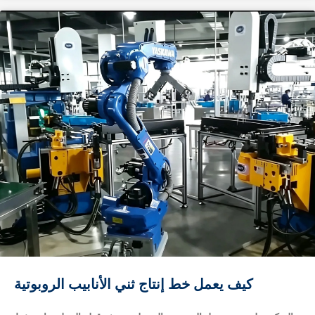
production throughput? A: Does robotic loading improve
bending quality & consistency? A: Yes.Human‑operated
loading introduces variable positioning offsets, scratches,
…
كيف يعمل خط إنتاج ثني الأنابيب الروبوتية