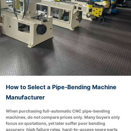
How to Select a Pipe‑Bending Machine
Manufacturer
When purchasing full‑automatic CNC pipe‑bending
machines, do not compare prices only. Many buyers only
focus on quotations, yet later suffer poor bending
accuracy, high failure rates, hard‑to‑access spare parts