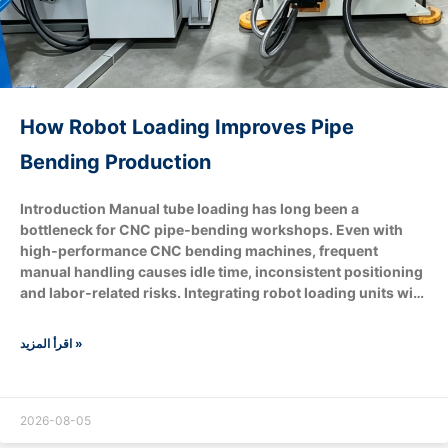
How Robot Loading Improves Pipe
Bending Production
Introduction Manual tube loading has long been a
bottleneck for CNC pipe‑bending workshops. Even with
high‑performance CNC bending machines, frequent
manual handling causes idle time, inconsistent positioning
and labor‑related risks. Integrating robot loading units with
pipe benders brings tangible upgrades to throughput, part
quality, workplace safety and overall operational cost.
اقرأ المزيد »
What are the core components of robot‑loading
pipe‑bending Production ? Optional extended
modules:Machine vision recognition system, conveyor
belts, downstream end‑processing stations for flaring,
2026-08-05
chamfering and boring. How does robot loading boost