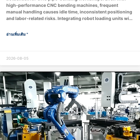
high‑performance CNC bending machines, frequent
manual handling causes idle time, inconsistent positioning
and labor‑related risks. Integrating robot loading units with
pipe benders brings tangible upgrades to throughput, part
quality, workplace safety and overall operational cost.
อ่านเพิ่มเติม "
What are the core components of robot‑loading
pipe‑bending Production ? Optional extended
modules:Machine vision recognition system, conveyor
belts, downstream end‑processing stations for flaring,
2026-08-05
chamfering and boring. How does robot loading boost
production throughput? A: Does robotic loading improve
bending quality & consistency? A: Yes.Human‑operated
loading introduces variable positioning offsets, scratches,
…