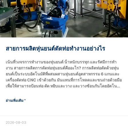
สายการผลิตหุ่นยนต์ดัดท่อทํางานอย่างไร
เน้นที่วงจรการทํางานของหุ่นยนต์ น้ําหนักบรรทุก และรัศมีการทํา
งาน สายการผลิตการดัดท่อหุ่นยนต์คืออะไร? การผลิตท่อดัดด้วยหุ่น
ยนต์เป็นระบบอัตโนมัติที่ผสมผสานหุ่นยนต์อุตสาหกรรม 6 แกนและ
เครื่องดัดท่อ CNC เข้าด้วยกัน มันแทนที่การโหลดและขนถ่ายด้วยมือ
เพื่อให้สามารถป้อนท่อ ดัด หยิบและวาง และวางซ้อนกันโดยอัตโนมัติ
เต็มรูปแบบ วงจรการผลิตทั้งหมดจะเสร็จสมบูรณ์โดยหุ่นยนต์ ซึ่ง
จะกําหนดขนาดและน้ําหนักสูงสุดของเครื่องจักรผ่านน้ําหนักบรรทุก
อ่านเพิ่มเติม "
และรัศมีการทํางาน (reach) กระบวนการทํางานของหุ่นยนต์ทั้งหมด
ในสายการผลิตการดัดท่อเป็นอย่างไร? หุ่นยนต์ทํางานในวงจรปิด
อัตโนมัติโดยไม่มี...
2026-08-03