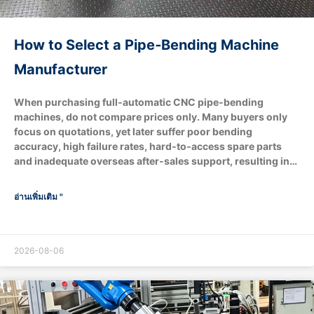
How to Select a Pipe‑Bending Machine
Manufacturer
When purchasing full‑automatic CNC pipe‑bending
machines, do not compare prices only. Many buyers only
focus on quotations, yet later suffer poor bending
accuracy, high failure rates, hard‑to‑access spare parts
and inadequate overseas after‑sales support, resulting in
production‑line shutdown losses. A qualified pipe‑bending
machine manufacturer shall match your tube‑processing
อ่านเพิ่มเติม "
requirements and production targets. It can also adjust
configurations based on your budget, for example
removing robotic automatic loading & unloading and
supplying standard regular‑version machines. Verify real
2026-08-06
manufacturing capacity and avoid trading middlemen
Evaluate technical matching capability Send complete tube
parameters to the manufacturer: tube outer diameter, wall
thickness, material (carbon…