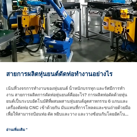
สายการผลิตหุ่นยนต์ดัดท่อทํางานอย่างไร
เน้นที่วงจรการทํางานของหุ่นยนต์ น้ําหนักบรรทุก และรัศมีการทํา
งาน สายการผลิตการดัดท่อหุ่นยนต์คืออะไร? การผลิตท่อดัดด้วยหุ่น
ยนต์เป็นระบบอัตโนมัติที่ผสมผสานหุ่นยนต์อุตสาหกรรม 6 แกนและ
เครื่องดัดท่อ CNC เข้าด้วยกัน มันแทนที่การโหลดและขนถ่ายด้วยมือ
เพื่อให้สามารถป้อนท่อ ดัด หยิบและวาง และวางซ้อนกันโดยอัตโนมัติ
เต็มรูปแบบ วงจรการผลิตทั้งหมดจะเสร็จสมบูรณ์โดยหุ่นยนต์ ซึ่ง
จะกําหนดขนาดและน้ําหนักสูงสุดของเครื่องจักรผ่านน้ําหนักบรรทุก
อ่านเพิ่มเติม "
และรัศมีการทํางาน (reach) กระบวนการทํางานของหุ่นยนต์ทั้งหมด