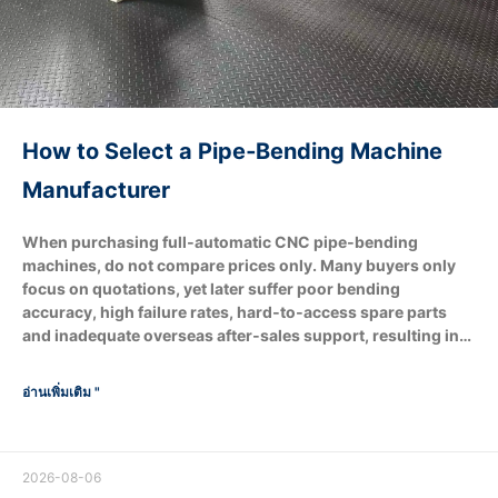
How to Select a Pipe‑Bending Machine
Manufacturer
When purchasing full‑automatic CNC pipe‑bending
machines, do not compare prices only. Many buyers only
focus on quotations, yet later suffer poor bending
accuracy, high failure rates, hard‑to‑access spare parts
and inadequate overseas after‑sales support, resulting in
production‑line shutdown losses. A qualified pipe‑bending
machine manufacturer shall match your tube‑processing
อ่านเพิ่มเติม "
requirements and production targets. It can also adjust
configurations based on your budget, for example
removing robotic automatic loading & unloading and
supplying standard regular‑version machines. Verify real
2026-08-06