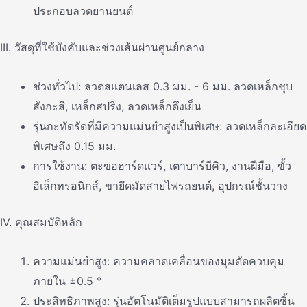
ประกอบลวดยานยนต์
III. วัสดุที่ใช้บังคับและช่วงเส้นผ่านศูนย์กลาง
ช่วงทั่วไป: ลวดสแตนเลส 0.3 มม. - 6 มม. ลวดเหล็กชุบ
สังกะสี, เหล็กสปริง, ลวดเหล็กดึงเย็น
รุ่นกะทัดรัดที่มีความแม่นยําสูงเป็นพิเศษ: ลวดเหล็กละเอียด
พิเศษถึง 0.15 มม.
การใช้งาน: ตะขอฮาร์ดแวร์, เตาบาร์บีคิว, งานฝีมือ, ขั้ว
อิเล็กทรอนิกส์, ขายึดมัดสายไฟรถยนต์, อุปกรณ์ชั้นวาง
IV. คุณสมบัติหลัก
ความแม่นยําสูง: ความคลาดเคลื่อนของมุมดัดควบคุม
ภายใน ±0.5 °
ประสิทธิภาพสูง: รุ่นอัตโนมัติเต็มรูปแบบสามารถผลิตชิ้น