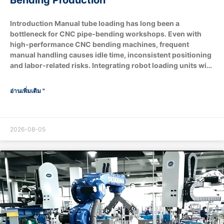
Bending Production
Introduction Manual tube loading has long been a
bottleneck for CNC pipe‑bending workshops. Even with
high‑performance CNC bending machines, frequent
manual handling causes idle time, inconsistent positioning
and labor‑related risks. Integrating robot loading units with
pipe benders brings tangible upgrades to throughput, part
quality, workplace safety and overall operational cost.
อ่านเพิ่มเติม "
What are the core components of robot‑loading
pipe‑bending Production ? Optional extended
modules:Machine vision recognition system, conveyor
belts, downstream end‑processing stations for flaring,
2026-08-05
chamfering and boring. How does robot loading boost
production throughput? A: Does robotic loading improve
bending quality & consistency? A: Yes.Human‑operated
loading introduces variable positioning offsets, scratches,
…