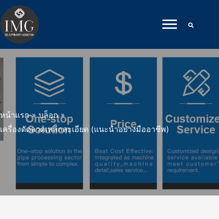
ข้าม
ไป
ที่
เนื้อหา
หน้าแรก
»
บล็อก
»
เครื่องดัดลวดเหล็กละเอียด (แนะนําอย่างมืออาชีพ)