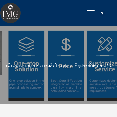
ข้าม
ไป
ที่
เนื้อหา
หน้าแรก
»
บล็อก
»
การผลิตโครงรถสาลี่อุปกรณ์ดัดท่อ CNC