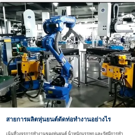
production throughput? A: Does robotic loading improve
bending quality & consistency? A: Yes.Human‑operated
loading introduces variable positioning offsets, scratches,
…
สายการผลิตหุ่นยนต์ดัดท่อทํางานอย่างไร
เน้นที่วงจรการทํางานของหุ่นยนต์ น้ําหนักบรรทุก และรัศมีการทํา