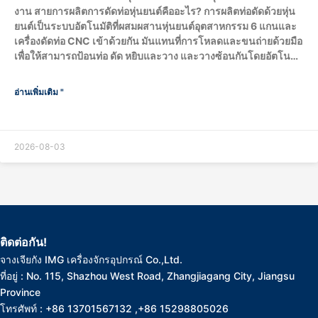
งาน สายการผลิตการดัดท่อหุ่นยนต์คืออะไร? การผลิตท่อดัดด้วยหุ่น
ยนต์เป็นระบบอัตโนมัติที่ผสมผสานหุ่นยนต์อุตสาหกรรม 6 แกนและ
เครื่องดัดท่อ CNC เข้าด้วยกัน มันแทนที่การโหลดและขนถ่ายด้วยมือ
เพื่อให้สามารถป้อนท่อ ดัด หยิบและวาง และวางซ้อนกันโดยอัตโนมัติ
เต็มรูปแบบ วงจรการผลิตทั้งหมดจะเสร็จสมบูรณ์โดยหุ่นยนต์ ซึ่ง
จะกําหนดขนาดและน้ําหนักสูงสุดของเครื่องจักรผ่านน้ําหนักบรรทุก
อ่านเพิ่มเติม "
และรัศมีการทํางาน (reach) กระบวนการทํางานของหุ่นยนต์ทั้งหมด
ในสายการผลิตการดัดท่อเป็นอย่างไร? หุ่นยนต์ทํางานในวงจรปิด
อัตโนมัติโดยไม่มี...
2026-08-03
ติดต่อกัน!
จางเจียกัง IMG เครื่องจักรอุปกรณ์ Co.,Ltd.
ที่อยู่ : No. 115, Shazhou West Road, Zhangjiagang City, Jiangsu
Province
โทรศัพท์ : +86 13701567132 ,+86 15298805026