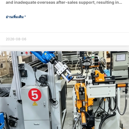
and inadequate overseas after‑sales support, resulting in
production‑line shutdown losses. A qualified pipe‑bending
machine manufacturer shall match your tube‑processing
อ่านเพิ่มเติม "
requirements and production targets. It can also adjust
configurations based on your budget, for example
removing robotic automatic loading & unloading and
supplying standard regular‑version machines. Verify real
2026-08-06
manufacturing capacity and avoid trading middlemen
Evaluate technical matching capability Send complete tube
parameters to the manufacturer: tube outer diameter, wall
thickness, material (carbon…