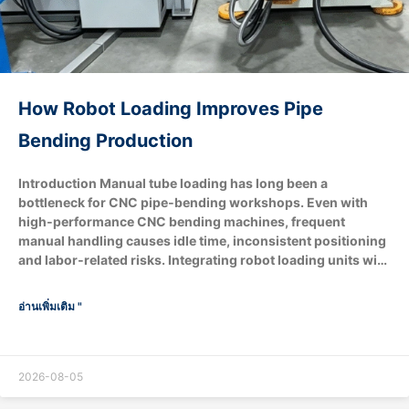
How Robot Loading Improves Pipe
Bending Production
Introduction Manual tube loading has long been a
bottleneck for CNC pipe‑bending workshops. Even with
high‑performance CNC bending machines, frequent
manual handling causes idle time, inconsistent positioning
and labor‑related risks. Integrating robot loading units with
pipe benders brings tangible upgrades to throughput, part
quality, workplace safety and overall operational cost.
อ่านเพิ่มเติม "
What are the core components of robot‑loading
pipe‑bending Production ? Optional extended
modules:Machine vision recognition system, conveyor
belts, downstream end‑processing stations for flaring,
2026-08-05
chamfering and boring. How does robot loading boost